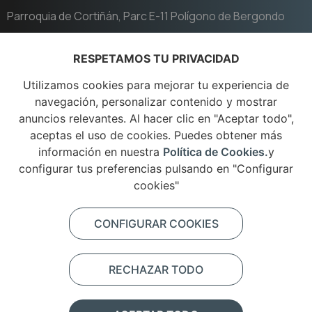
Parroquia de Cortiñán, Parc E-11 Polígono de Bergondo
Teléfono
RESPETAMOS TU PRIVACIDAD
+34 981 795 358
Utilizamos cookies para mejorar tu experiencia de
navegación, personalizar contenido y mostrar
Email
anuncios relevantes. Al hacer clic en "Aceptar todo",
aceptas el uso de cookies. Puedes obtener más
digon@comercialdigon.com
información en nuestra
Política de Cookies.
y
configurar tus preferencias pulsando en "Configurar
Aviso Legal
cookies"
Política de cookies
CONFIGURAR COOKIES
Política de privacidad
RECHAZAR TODO